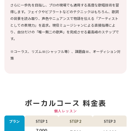
さらに一歩先を目指し、プロの現場でも通用する高度な歌唱技術を習
得します。フェイクやビブラートなどのテクニックはもちろん、歌詞
の背景を読み取り、声色やニュアンスで物語を伝える「アーティスト
としての表現力」を追求。現役ミュージシャンによる直接指導によ
り、自分だけの「唯一無二の歌声」を完成させる最高峰のステップで
す。
※コーラス、リズム III (シャッフル等）、課題曲 III 、オーディション対
策
ボーカルコース 料金表
個人レッスン
プラン
STEP 1
STEP 2
STEP 3
7,000