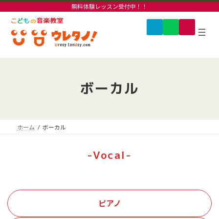
コ
ナ
無料体験レッスン受付中！！
ン
ビ
グ
ア
ア
ア
テ
ゲ
イ
イ
イ
ル
ン
ー
コ
コ
コ
ー
ン
ン
ン
ツ
シ
リ
リ
リ
プ
へ
ョ
ン
ン
ン
リ
ク
ク
ク
ス
ン
ン
キ
に
ク
ッ
移
ボーカル
プ
動
ホーム
ボーカル
-Vocal-
ピアノ