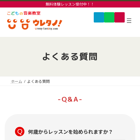
コ
ナ
無料体験レッスン受付中！！
ン
ビ
グ
ア
ア
ア
テ
ゲ
イ
イ
イ
ル
ン
ー
コ
コ
コ
ー
ン
ン
ン
ツ
シ
リ
リ
リ
プ
へ
ョ
ン
ン
ン
リ
ク
ク
ク
ス
ン
ン
キ
に
ク
ッ
移
よくある質問
プ
動
ホーム
よくある質問
-Q&A-
何歳からレッスンを始められますか？